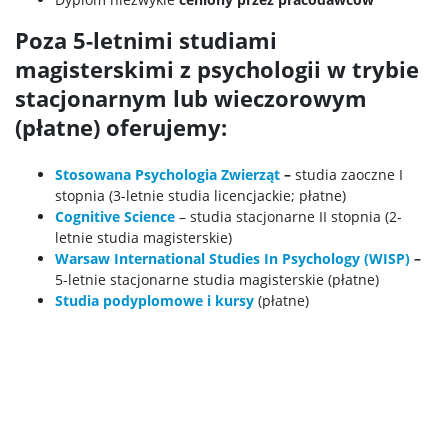
Poza 5-letnimi studiami
DLA MEDIÓW
magisterskimi z psychologii w trybie
stacjonarnym lub wieczorowym
Aktualności wydziałowe
(płatne) oferujemy:
Stosowana Psychologia Zwierząt
–
studia zaoczne I
Inicjatywy
stopnia (3-letnie studia licencjackie; płatne)
Cognitive Science
– studia stacjonarne II stopnia (2-
letnie studia magisterskie)
Władze Wydziału
Warsaw International Studies In Psychology (WISP)
–
5-letnie stacjonarne studia magisterskie (płatne)
Studia podyplomowe i kursy
(płatne)
Kontakt dla mediów
Sprostowania