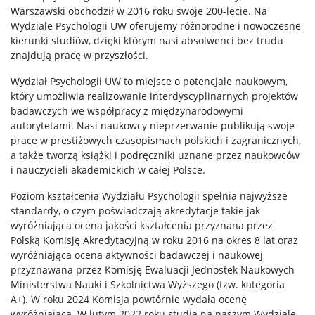
Biblioteka
Warszawski obchodził w 2016 roku swoje 200-lecie. Na
Wydziale Psychologii UW oferujemy różnorodne i nowoczesne
kierunki studiów, dzięki którym nasi absolwenci bez trudu
Studia doktorskie w “starym trybie”
znajdują pracę w przyszłości.
Wydział Psychologii UW to miejsce o potencjale naukowym,
Kształcenie doktorantów w “nowym trybie”
który umożliwia realizowanie interdyscyplinarnych projektów
badawczych we współpracy z międzynarodowymi
autorytetami. Nasi naukowcy nieprzerwanie publikują swoje
DLA PRACOWNIKÓW
prace w prestiżowych czasopismach polskich i zagranicznych,
a także tworzą książki i podręczniki uznane przez naukowców
i nauczycieli akademickich w całej Polsce.
NAUKA NA WYDZIALE
Poziom kształcenia Wydziału Psychologii spełnia najwyższe
standardy, o czym poświadczają akredytacje takie jak
Najnowsze publikacje
wyróżniająca ocena jakości kształcenia przyznana przez
Polską Komisję Akredytacyjną w roku 2016 na okres 8 lat oraz
wyróżniająca ocena aktywności badawczej i naukowej
Laboratoria wydziałowe
przyznawana przez Komisję Ewaluacji Jednostek Naukowych
Ministerstwa Nauki i Szkolnictwa Wyższego (tzw. kategoria
A+). W roku 2024 Komisja powtórnie wydała ocenę
Centrum Diagnozy i Terapii
wyróżniającą. W lutym 2022 roku studia na naszym Wydziale