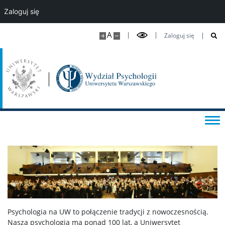
Konsultacje statystyczne i metodologiczne
Zaloguj się
A
Zaloguj się
Tutoring dla studentów w spektrum autyzmu
Dyżury nauczycieli akademickich
Samorząd studencki i koła naukowe
Psychologiczne Dni Karier 2026
DLA DOKTORANTÓW
Pomoc IT
Psychologia na UW to połączenie tradycji z nowoczesnością.
Nasza psychologia ma ponad 100 lat, a Uniwersytet