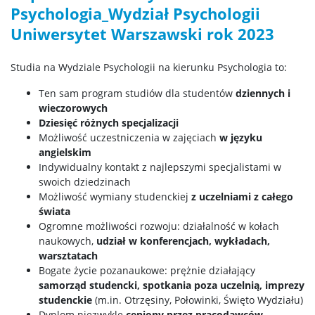
Psychologia_Wydział Psychologii
Projekty badawcze
Uniwersytet Warszawski rok 2023
Zespoły badawcze
Studia na Wydziale Psychologii na kierunku Psychologia to:
Ten sam program studiów dla studentów
dziennych i
Narzędzia do popularyzacji i komunikacji nauki
wieczorowych
Dziesięć
różnych specjalizacji
Możliwość uczestniczenia w zajęciach
w języku
Poradniki
angielskim
Indywidualny kontakt z najlepszymi specjalistami w
swoich dziedzinach
Raporty ze szkoleń i warsztatów
Możliwość wymiany studenckiej
z uczelniami z całego
świata
Ogromne możliwości rozwoju: działalność w kołach
Wydarzenia naukowe
naukowych,
udział w konferencjach, wykładach,
warsztatach
Bogate życie pozanaukowe: prężnie działający
Kategoria naukowa A+
samorząd studencki, spotkania poza uczelnią, imprezy
studenckie
(m.in. Otrzęsiny, Połowinki, Święto Wydziału)
WYNAJEM PRZESTRZENI
Dyplom niezwykle
ceniony przez pracodawców