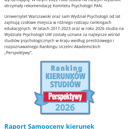
otrzymały rekomendację Komitetu Psychologii PAN.
Centrum Psychologii Dzieci i Młodzieży
Uniwersytet Warszawski oraz sam Wydział Psychologii od lat
zajmują czołowe miejsca w różnego rodzaju rankingach
edukacyjnych. W latach 2017-2023 oraz w roku 2026 studia na
Centrum Zastosowań Psychologii
Wydziale Psychologii UW zostały uznane za najlepsze wśród
studiów psychologicznych w kraju według prestiżowego i
rozpoznawalnego Rankingu Uczelni Akademickich
Laboratorium “Niemowlęta”
„Perspektywy”.
Laboratorium Psychologii Zwierząt
MRI
MultiLab
Laboratorium Psychofizjologii
Raport Samooceny kierunek