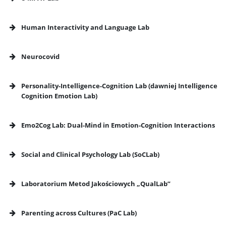
Human Interactivity and Language Lab
ZIP 2.0
Neurocovid
O ZIP 2.0
Personality-Intelligence-Cognition Lab (dawniej
Intelligence
Mentoring Studencki „Wspólny kierunek”
Cognition Emotion Lab)
Pomoc IT
Emo2Cog Lab: Dual-Mind in Emotion-Cognition Interactions
Biblioteka
Social and Clinical Psychology Lab (SoCLab)
Praktyki zawodowe
Laboratorium Metod Jakościowych „QualLab”
nowatorską teorię
Strona internetowa
Parenting across Cultures (PaC Lab)
Program wymiany studenckiej
Strona internetowa
Facebook
Facebook
Strona internetowa