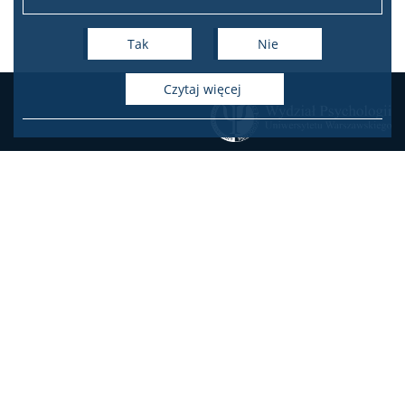
Samorząd studencki i koła naukowe
Tak
Nie
Psychologiczne Dni Karier 2026
czytaj więcej
DLA DOKTORANTÓW
Pomoc IT
KONTAKT
Biblioteka
Zamówienia publiczne
Oferty pracy na Wydziale
Oferty pracy w projektach
Studia doktorskie w “starym trybie”
badawczych
USOSweb
Poczta elektroniczna
Kształcenie doktorantów w “nowym trybie”
Deklaracja dostępności
DLA PRACOWNIKÓW