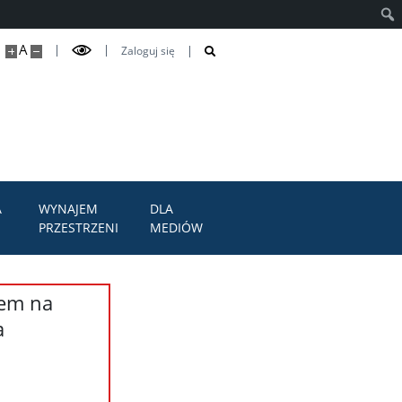
Szuk
A
Zaloguj się
A
WYNAJEM
DLA
PRZESTRZENI
MEDIÓW
rem na
a