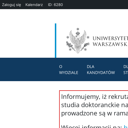
Zaloguj się
Kalendarz
ID: 6280
O
DLA
D
WYDZIALE
KANDYDATÓW
S
Informujemy, iż rekru
studia doktoranckie na
prowadzone są w rama
Więcej informacji na:
h