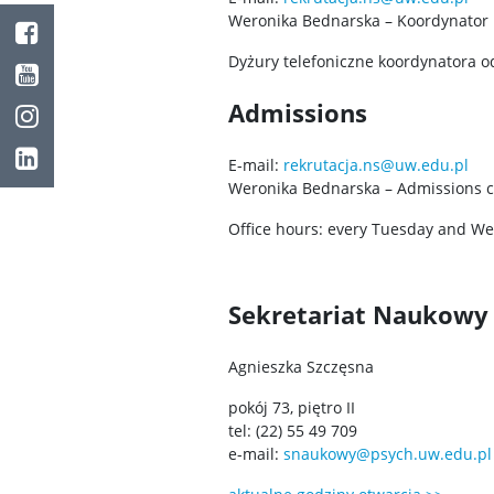
Facebook
Weronika Bednarska – Koordynator re
Youtube
Dyżury telefoniczne koordynatora o
Instagram
Admissions
LinkedIn
E-mail:
rekrutacja.ns@uw.edu.pl
Weronika Bednarska – Admissions co
Office hours: every Tuesday and W
Sekretariat Naukowy
Agnieszka Szczęsna
pokój 73, piętro II
tel: (22) 55 49 709
e-mail:
snaukowy@psych.uw.edu.pl