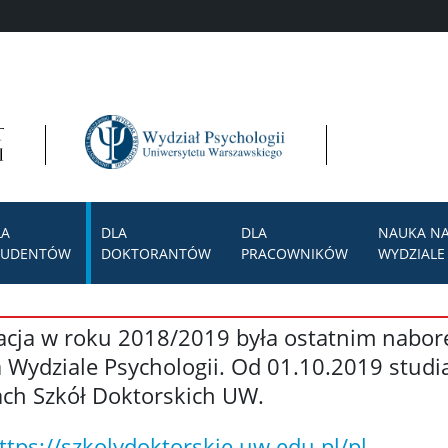
LA
DLA
DLA
NAUKA N
TUDENTÓW
DOKTORANTÓW
PRACOWNIKÓW
WYDZIALE
tacja w roku 2018/2019 była ostatnim nabo
 Wydziale Psychologii. Od 01.10.2019 studi
ch Szkół Doktorskich UW.
ttps://szkolydoktorskie.uw.edu.pl/pl