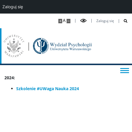
Zaloguj się
Kształcenie doktorantów
A
Zaloguj się
Studia podyplomowe i kursy
DLA STUDENTÓW
Kalendarz roku akademickiego
2024:
Aktualności studenckie
Szkolenie #UWaga Nauka 2024
Sekretariaty studenckie
Ważne dokumenty i informacje