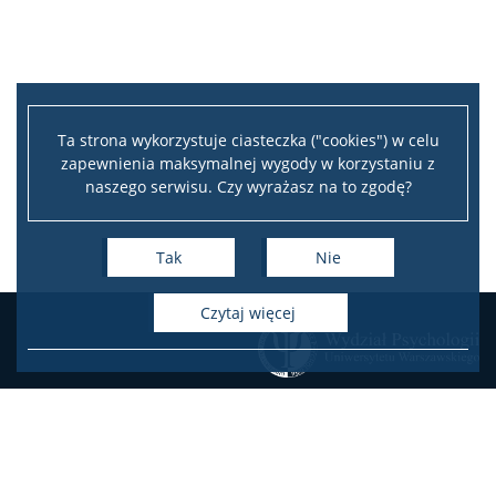
Pomoc IT
Biblioteka
Ta strona wykorzystuje ciasteczka ("cookies") w celu
zapewnienia maksymalnej wygody w korzystaniu z
naszego serwisu. Czy wyrażasz na to zgodę?
Praktyki zawodowe
Tak
Nie
Program wymiany studenckiej
czytaj więcej
Laboratorium Technik Diagnostycznych
Fundusze i nagrody
Wsparcie osób studiujących
KONTAKT
Zamówienia publiczne