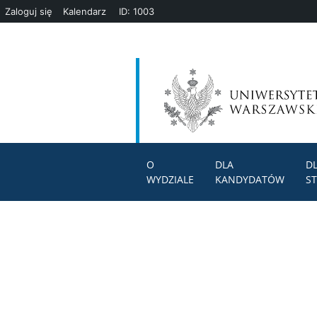
Zaloguj się
Kalendarz
ID: 1003
O
DLA
D
WYDZIALE
KANDYDATÓW
S