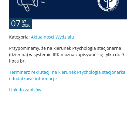
Rejestracje na zajęcia
07
07
2026
Specjalizacje
Kategoria:
Aktualności Wydziału
Przypominamy, że na kierunek Psychologia stacjonarna
(dzienna) w systemie IRK można zapisywać się tylko do 9
Nostryfikacja dyplomu
lipca br.
Terminarz rekrutacji na kierunek Psychologia stacjonarka
Harmonogram sesji egzaminacyjnych
i dodatkowe informacje
Link do zapisów
ZIP 2.0
O ZIP 2.0
Mentoring Studencki „Wspólny kierunek”