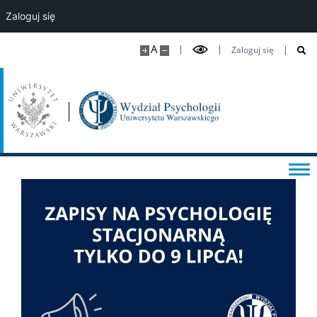
Kształcenie doktorantów
Zaloguj się
A
Zaloguj się
Studia podyplomowe i kursy
DLA STUDENTÓW
Kalendarz roku akademickiego
Aktualności studenckie
Sekretariaty studenckie
Ważne dokumenty i informacje
Informator studencki