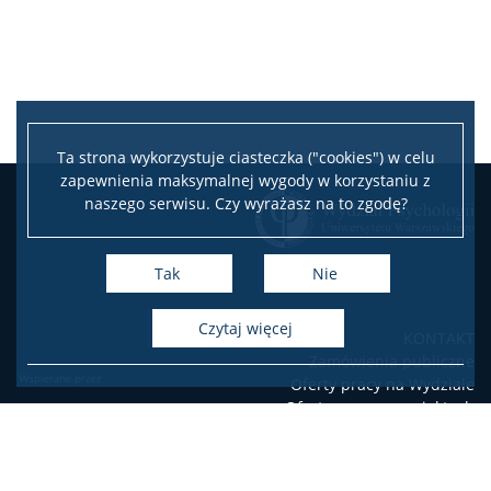
Pomoc IT
Biblioteka
Ta strona wykorzystuje ciasteczka ("cookies") w celu
Praktyki zawodowe
zapewnienia maksymalnej wygody w korzystaniu z
naszego serwisu. Czy wyrażasz na to zgodę?
Program wymiany studenckiej
Tak
Nie
Laboratorium Technik Diagnostycznych
czytaj więcej
KONTAKT
Zamówienia publiczne
Fundusze i nagrody
Oferty pracy na Wydziale
Oferty pracy w projektach
badawczych
Wsparcie osób studiujących
USOSweb
Poczta elektroniczna