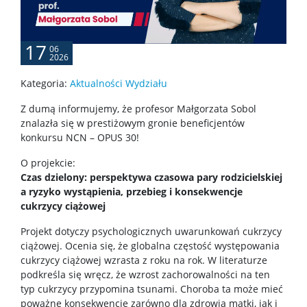
Fundusze i nagrody
17
06
Wsparcie osób studiujących
2026
Kategoria:
Aktualności Wydziału
Wsparcie psychologiczne oraz pomoc materialna
Z dumą informujemy, że profesor Małgorzata Sobol
znalazła się w prestiżowym gronie beneficjentów
Konsultacje statystyczne i metodologiczne
konkursu NCN – OPUS 30!
O projekcie:
Tutoring dla studentów w spektrum autyzmu
Czas dzielony: perspektywa czasowa pary rodzicielskiej
a ryzyko wystąpienia, przebieg i konsekwencje
cukrzycy ciążowej
Dyżury nauczycieli akademickich
Projekt dotyczy psychologicznych uwarunkowań cukrzycy
ciążowej. Ocenia się, że globalna częstość występowania
cukrzycy ciążowej wzrasta z roku na rok. W literaturze
Samorząd studencki i koła naukowe
podkreśla się wręcz, że wzrost zachorowalności na ten
typ cukrzycy przypomina tsunami. Choroba ta może mieć
Psychologiczne Dni Karier 2026
poważne konsekwencje zarówno dla zdrowia matki, jak i