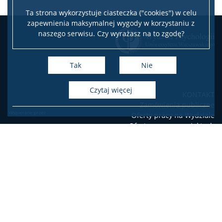
MRI
Ta strona wykorzystuje ciasteczka ("cookies") w celu
zapewnienia maksymalnej wygody w korzystaniu z
naszego serwisu. Czy wyrażasz na to zgodę?
MultiLab
Tak
Nie
Laboratorium Psychofizjologii
czytaj więcej
KONTAKT
Projekty badawcze
Zamówienia publiczne
Oferty pracy na Wydziale
Oferty pracy w projektach
Zespoły badawcze
badawczych
USOSweb
Poczta elektroniczna
Narzędzia do popularyzacji i komunikacji nauki
Deklaracja dostępności
Poradniki
Facebook
Youtube
Instagram
LinkedIn
Raporty ze szkoleń i warsztatów