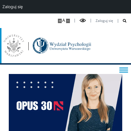
Zaloguj się
O ZIP 2.0
A
Zaloguj się
Mentoring Studencki „Wspólny kierunek”
Pomoc IT
Biblioteka
Praktyki zawodowe
Program wymiany studenckiej
Laboratorium Technik Diagnostycznych