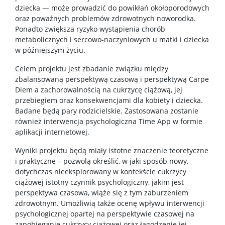
dziecka — może prowadzić do powikłań okołoporodowych
oraz poważnych problemów zdrowotnych noworodka.
DLA DOKTORANTÓW
Ponadto zwiększa ryzyko wystąpienia chorób
metabolicznych i sercowo-naczyniowych u matki i dziecka
w późniejszym życiu.
Pomoc IT
Celem projektu jest zbadanie związku między
zbalansowaną perspektywą czasową i perspektywą Carpe
Biblioteka
Diem a zachorowalnością na cukrzycę ciążową, jej
przebiegiem oraz konsekwencjami dla kobiety i dziecka.
Badane będą pary rodzicielskie. Zastosowana zostanie
Studia doktorskie w “starym trybie”
również interwencja psychologiczna Time App w formie
aplikacji internetowej.
Kształcenie doktorantów w “nowym trybie”
Wyniki projektu będą miały istotne znaczenie teoretyczne
i praktyczne – pozwolą określić, w jaki sposób nowy,
dotychczas nieeksplorowany w kontekście cukrzycy
DLA PRACOWNIKÓW
ciążowej istotny czynnik psychologiczny, jakim jest
perspektywa czasowa, wiąże się z tym zaburzeniem
zdrowotnym. Umożliwią także ocenę wpływu interwencji
NAUKA NA WYDZIALE
psychologicznej opartej na perspektywie czasowej na
zapobieganie cukrzycy ciążowej oraz łagodzenie jej