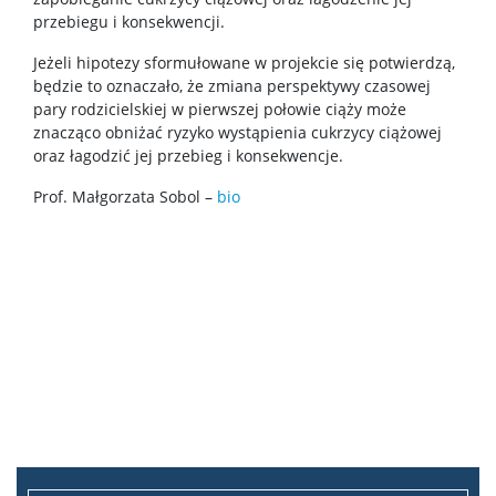
przebiegu i konsekwencji.
Najnowsze publikacje
Jeżeli hipotezy sformułowane w projekcie się potwierdzą,
będzie to oznaczało, że zmiana perspektywy czasowej
Laboratoria wydziałowe
pary rodzicielskiej w pierwszej połowie ciąży może
znacząco obniżać ryzyko wystąpienia cukrzycy ciążowej
oraz łagodzić jej przebieg i konsekwencje.
Centrum Diagnozy i Terapii
Prof. Małgorzata Sobol –
bio
Centrum Psychologii Dzieci i Młodzieży
Centrum Zastosowań Psychologii
Laboratorium “Niemowlęta”
Laboratorium Psychologii Zwierząt