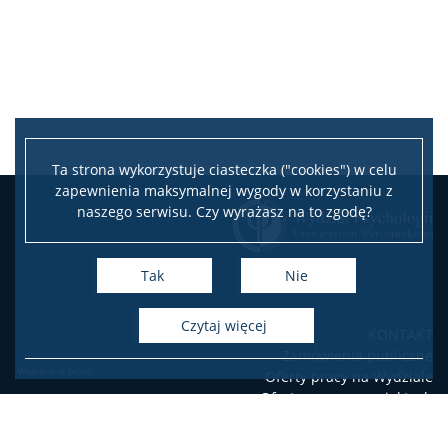
Pomoc IT
Biblioteka
Praktyki zawodowe
Ta strona wykorzystuje ciasteczka ("cookies") w celu
zapewnienia maksymalnej wygody w korzystaniu z
Program wymiany studenckiej
naszego serwisu. Czy wyrażasz na to zgodę?
Laboratorium Technik Diagnostycznych
Tak
Nie
Fundusze i nagrody
czytaj więcej
KONTAKT
Zamówienia publiczne
Oferty pracy na Wydziale
Wsparcie osób studiujących
Oferty pracy w projektach
badawczych
USOSweb
Wsparcie psychologiczne oraz pomoc materialna