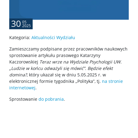
Rejestracje na zajęcia
30
05
2025
Specjalizacje
Kategoria:
Aktualności Wydziału
Nostryfikacja dyplomu
Zamieszczamy podpisane przez pracowników naukowych
sprostowanie artykułu prasowego Katarzyny
Kaczorowskiej
Teraz wrze na Wydziale Psychologii UW.
Harmonogram sesji egzaminacyjnych
„Ludzie w końcu odważyli się mówić”. Będzie efekt
domina?
, który ukazał się w dniu 5.05.2025 r. w
elektronicznej formie tygodnika „Polityka”, tj.
na stronie
ZIP 2.0
internetowej
.
Sprostowanie
do pobrania
.
O ZIP 2.0
Mentoring Studencki „Wspólny kierunek”