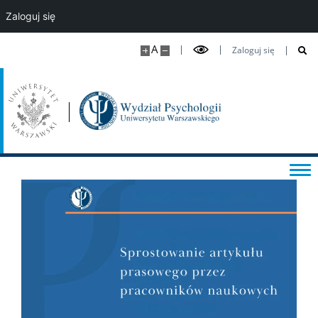
Zaloguj się
Studia podyplomowe i kursy
A
Zaloguj się
DLA STUDENTÓW
Kalendarz roku akademickiego
Aktualności studenckie
Sekretariaty studenckie
Ważne dokumenty i informacje
Informator studencki