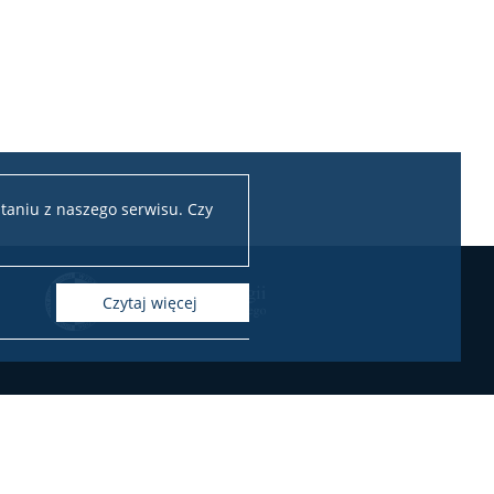
taniu z naszego serwisu. Czy
czytaj więcej
KONTAKT
Zamówienia publiczne
Oferty pracy na Wydziale
erty pracy w projektach badawczych