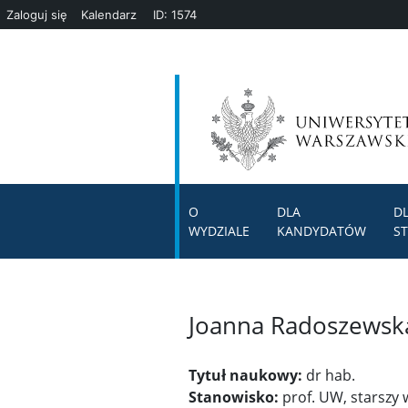
Zaloguj się
Kalendarz
ID: 1574
O
DLA
D
WYDZIALE
KANDYDATÓW
S
Joanna Radoszewsk
Tytuł naukowy:
dr hab.
Stanowisko:
prof. UW, starszy