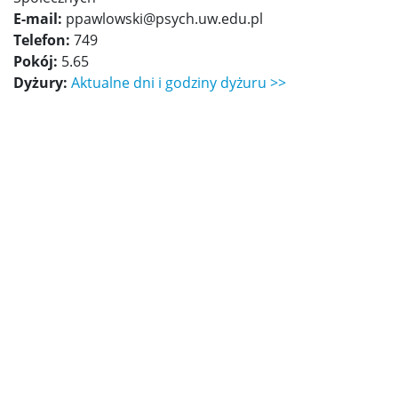
Informator studencki
E-mail:
ppawlowski@psych.uw.edu.pl
Telefon:
749
Pokój:
5.65
Rejestracje na zajęcia
Dyżury:
Aktualne dni i godziny dyżuru >>
Specjalizacje
Nostryfikacja dyplomu
Harmonogram sesji egzaminacyjnych
ZIP 2.0
O ZIP 2.0
Mentoring Studencki „Wspólny kierunek”