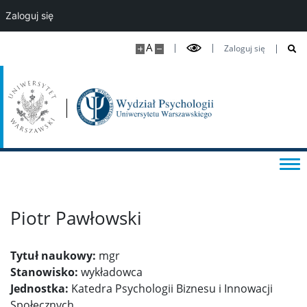
Zaloguj się
Kształcenie doktorantów
A
Zaloguj się
Studia podyplomowe i kursy
DLA STUDENTÓW
Kalendarz roku akademickiego
Aktualności studenckie
Piotr Pawłowski
Sekretariaty studenckie
Tytuł naukowy:
mgr
Stanowisko:
wykładowca
Ważne dokumenty i informacje
Jednostka:
Katedra Psychologii Biznesu i Innowacji
Społecznych