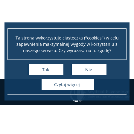
Pomoc IT
Biblioteka
Ta strona wykorzystuje ciasteczka ("cookies") w celu
zapewnienia maksymalnej wygody w korzystaniu z
naszego serwisu. Czy wyrażasz na to zgodę?
Praktyki zawodowe
Tak
Nie
Program wymiany studenckiej
czytaj więcej
Laboratorium Technik Diagnostycznych
Fundusze i nagrody
Wsparcie osób studiujących
KONTAKT
Zamówienia publiczne