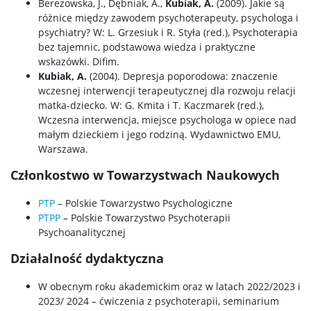
Berezowska, J., Dębniak, A.,
Kubiak, A.
(2009). Jakie są
różnice między zawodem psychoterapeuty, psychologa i
psychiatry? W: L. Grzesiuk i R. Styła (red.), Psychoterapia
Laboratorium Psychologii Zwierząt
bez tajemnic, podstawowa wiedza i praktyczne
wskazówki. Difim.
MRI
Kubiak, A.
(2004). Depresja poporodowa: znaczenie
wczesnej interwencji terapeutycznej dla rozwoju relacji
matka-dziecko. W: G. Kmita i T. Kaczmarek (red.),
MultiLab
Wczesna interwencja, miejsce psychologa w opiece nad
małym dzieckiem i jego rodziną. Wydawnictwo EMU,
Warszawa.
Laboratorium Psychofizjologii
Członkostwo w Towarzystwach Naukowych
Projekty badawcze
PTP
– Polskie Towarzystwo Psychologiczne
PTPP
– Polskie Towarzystwo Psychoterapii
Psychoanalitycznej
Zespoły badawcze
Działalność dydaktyczna
W obecnym roku akademickim oraz w latach 2022/2023 i
Narzędzia do popularyzacji i komunikacji nauki
2023/ 2024 – ćwiczenia z psychoterapii, seminarium