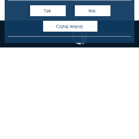
Inicjatywy
Tak
Nie
Władze Wydziału
czytaj więcej
Kontakt dla mediów
Sprostowania
KONTAKT
Zamówienia publiczne
Oferty pracy na Wydziale
Oferty pracy w projektach
badawczych
USOSweb
Poczta elektroniczna
Deklaracja dostępności