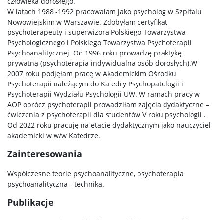
człowieka dorosłego.
DLA PRACOWNIKÓW
W latach 1988 -1992 pracowałam jako psycholog w Szpitalu
Nowowiejskim w Warszawie. Zdobyłam certyfikat
psychoterapeuty i superwizora Polskiego Towarzystwa
NAUKA NA WYDZIALE
Psychologicznego i Polskiego Towarzystwa Psychoterapii
Psychoanalitycznej. Od 1996 roku prowadzę praktykę
prywatną (psychoterapia indywidualna osób dorosłych).W
Najnowsze publikacje
2007 roku podjęłam pracę w Akademickim Ośrodku
Psychoterapii należącym do Katedry Psychopatologii i
Laboratoria wydziałowe
Psychoterapii Wydziału Psychologii UW. W ramach pracy w
AOP oprócz psychoterapii prowadziłam zajęcia dydaktyczne –
ćwiczenia z psychoterapii dla studentów V roku psychologii .
Centrum Diagnozy i Terapii
Od 2022 roku pracuję na etacie dydaktycznym jako nauczyciel
akademicki w w/w Katedrze.
Zainteresowania
Centrum Psychologii Dzieci i Młodzieży
Współczesne teorie psychoanalityczne, psychoterapia
Centrum Zastosowań Psychologii
psychoanalityczna - technika.
Publikacje
Laboratorium “Niemowlęta”