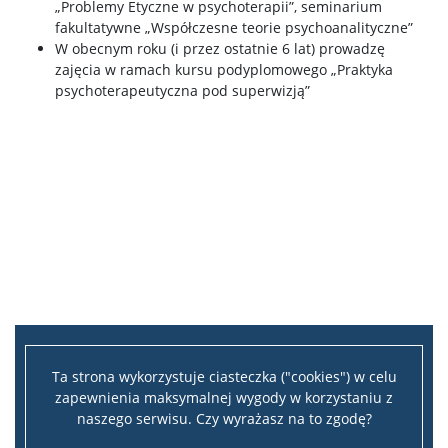
„Problemy Etyczne w psychoterapii”, seminarium
Poradniki
fakultatywne „Współczesne teorie psychoanalityczne”
W obecnym roku (i przez ostatnie 6 lat) prowadzę
zajęcia w ramach kursu podyplomowego „Praktyka
Raporty ze szkoleń i warsztatów
psychoterapeutyczna pod superwizją”
Wydarzenia naukowe
Kategoria naukowa A+
WYNAJEM PRZESTRZENI
DLA MEDIÓW
Ta strona wykorzystuje ciasteczka ("cookies") w celu
Aktualności wydziałowe
zapewnienia maksymalnej wygody w korzystaniu z
naszego serwisu. Czy wyrażasz na to zgodę?