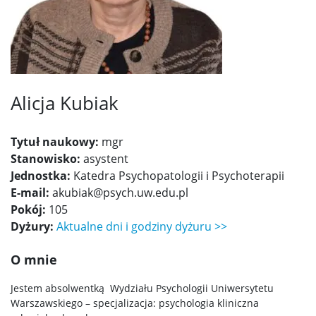
Samorząd studencki i koła naukowe
Psychologiczne Dni Karier 2026
Alicja Kubiak
DLA DOKTORANTÓW
Tytuł naukowy:
mgr
Pomoc IT
Stanowisko:
asystent
Jednostka:
Katedra Psychopatologii i Psychoterapii
E-mail:
akubiak@psych.uw.edu.pl
Biblioteka
Pokój:
105
Dyżury:
Aktualne dni i godziny dyżuru >>
Studia doktorskie w “starym trybie”
O mnie
Kształcenie doktorantów w “nowym trybie”
Jestem absolwentką Wydziału Psychologii Uniwersytetu
Warszawskiego – specjalizacja: psychologia kliniczna