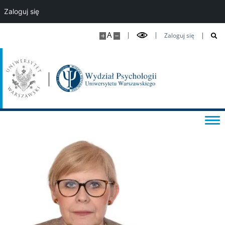
Zaloguj się
Laboratorium Technik Diagnostycznych
A
Zaloguj się
Fundusze i nagrody
Wsparcie osób studiujących
Wsparcie psychologiczne oraz pomoc materialna
Konsultacje statystyczne i metodologiczne
Tutoring dla studentów w spektrum autyzmu
Dyżury nauczycieli akademickich