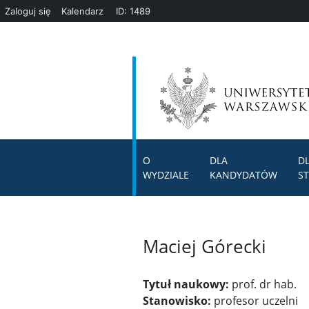
Zaloguj się
Kalendarz
ID: 1489
O
DLA
D
WYDZIALE
KANDYDATÓW
S
Maciej Górecki
Tytuł naukowy:
prof. dr hab.
Stanowisko:
profesor uczelni