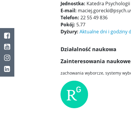
Jednostka:
Katedra Psychologi
E-mail:
maciej.gorecki@psych.u
Telefon:
22 55 49 836
Pokój:
5.77
Dyżury:
Aktualne dni i godziny 
Facebook
Youtube
Działalność naukowa
Instagram
Zainteresowania naukowe
LinkedIn
zachowania wyborcze, systemy wybo