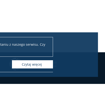
taniu z naszego serwisu. Czy
czytaj więcej
KONTAKT
Zamówienia publiczne
Oferty pracy na Wydziale
erty pracy w projektach badawczych