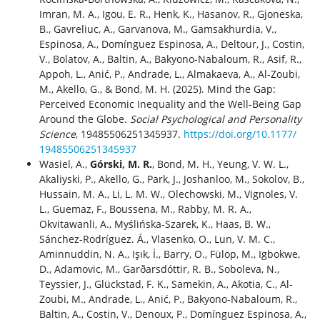
Imran, M. A., Igou, E. R., Henk, K., Hasanov, R., Gjoneska,
B., Gavreliuc, A., Garvanova, M., Gamsakhurdia, V.,
Espinosa, A., Domínguez Espinosa, A., Deltour, J., Costin,
V., Bolatov, A., Baltin, A., Bakyono-Nabaloum, R., Asif, R.,
Appoh, L., Anić, P., Andrade, L., Almakaeva, A., Al-Zoubi,
M., Akello, G., & Bond, M. H. (2025). Mind the Gap:
Perceived Economic Inequality and the Well-Being Gap
Around the Globe.
Social Psychological and Personality
Science
, 19485506251345937.
https://doi.org/10.1177/
19485506251345937
Wasiel, A.,
Górski, M. R.
, Bond, M. H., Yeung, V. W. L.,
Akaliyski, P., Akello, G., Park, J., Joshanloo, M., Sokolov, B.,
Hussain, M. A., Li, L. M. W., Olechowski, M., Vignoles, V.
L., Guemaz, F., Boussena, M., Rabby, M. R. A.,
Okvitawanli, A., Myślińska-Szarek, K., Haas, B. W.,
Sánchez-Rodríguez. Á., Vlasenko, O., Lun, V. M. C.,
Aminnuddin, N. A., Işık, İ., Barry, O., Fülöp, M., Igbokwe,
D., Adamovic, M., Garðarsdóttir, R. B., Soboleva, N.,
Teyssier, J., Glückstad, F. K., Samekin, A., Akotia, C., Al-
Zoubi, M., Andrade, L., Anić, P., Bakyono-Nabaloum, R.,
Baltin, A., Costin, V., Denoux, P., Domínguez Espinosa, A.,