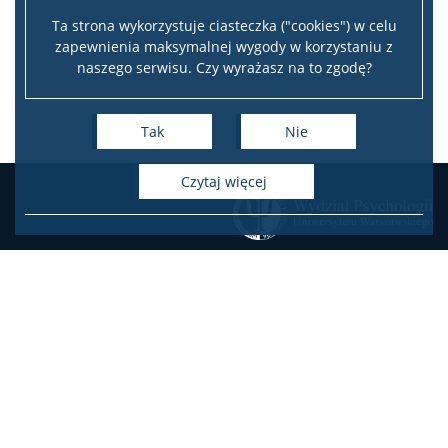
Ta strona wykorzystuje ciasteczka ("cookies") w celu
zapewnienia maksymalnej wygody w korzystaniu z
naszego serwisu. Czy wyrażasz na to zgodę?
Tak
Nie
czytaj więcej
KONTAKT
Zamówienia publiczne
Oferty pracy na Wydziale
Oferty pracy w projektach
badawczych
USOSweb