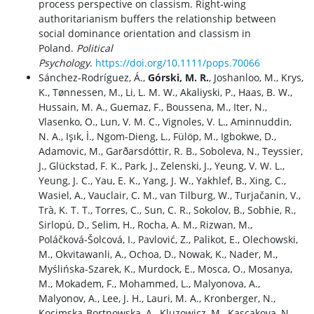
process perspective on classism. Right‐wing
authoritarianism buffers the relationship between
social dominance orientation and classism in
Poland.
Political
Psychology
.
https://doi.org/10.1111/pops.
70066
Sánchez-Rodríguez, Á.,
Górski, M. R.
, Joshanloo, M., Krys,
K., Tønnessen, M., Li, L. M. W., Akaliyski, P., Haas, B. W.,
Hussain, M. A., Guemaz, F., Boussena, M., Iter, N.,
Vlasenko, O., Lun, V. M. C., Vignoles, V. L., Aminnuddin,
N. A., Işık, İ., Ngom-Dieng, L., Fülöp, M., Igbokwe, D.,
Adamovic, M., Garðarsdóttir, R. B., Soboleva, N., Teyssier,
J., Glückstad, F. K., Park, J., Zelenski, J., Yeung, V. W. L.,
Yeung, J. C., Yau, E. K., Yang, J. W., Yakhlef, B., Xing, C.,
Wasiel, A., Vauclair, C. M., van Tilburg, W., Turjačanin, V.,
Trà, K. T. T., Torres, C., Sun, C. R., Sokolov, B., Sobhie, R.,
Sirlopú, D., Selim, H., Rocha, A. M., Rizwan, M.,
Poláčková-Šolcová, I., Pavlović, Z., Palikot, E., Olechowski,
M., Okvitawanli, A., Ochoa, D., Nowak, K., Nader, M.,
Myślińska-Szarek, K., Murdock, E., Mosca, O., Mosanya,
M., Mokadem, F., Mohammed, L., Malyonova, A.,
Malyonov, A., Lee, J. H., Lauri, M. A., Kronberger, N.,
Kocimska-Bortnowska, A., Kluzowicz, M., Kascakova, N.,