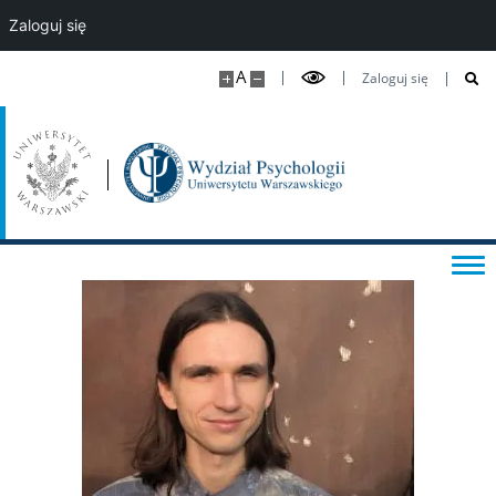
Zaloguj się
Wydarzenia naukowe
A
Zaloguj się
Kategoria naukowa A+
WYNAJEM PRZESTRZENI
DLA MEDIÓW
Aktualności wydziałowe
Inicjatywy
Władze Wydziału