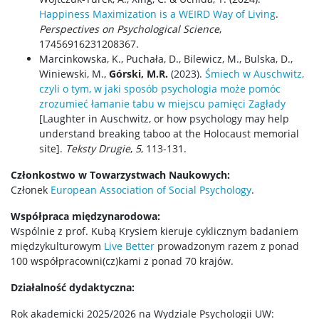
Happiness Maximization is a WEIRD Way of Living
.
Perspectives on Psychological Science
,
17456916231208367.
Marcinkowska, K., Puchała, D., Bilewicz, M., Bulska, D.,
Winiewski, M.,
Górski, M.R.
(2023).
Śmiech w Auschwitz,
czyli o tym, w jaki sposób psychologia może pomóc
zrozumieć łamanie tabu w miejscu pamięci Zagłady
[Laughter in Auschwitz, or how psychology may help
understand breaking taboo at the Holocaust memorial
site].
Teksty Drugie
,
5
, 113-131.
Członkostwo w Towarzystwach Naukowych:
Członek
European Association of Social Psychology
.
Współpraca międzynarodowa:
Wspólnie z prof. Kubą Krysiem kieruje cyklicznym badaniem
międzykulturowym
Live Better
prowadzonym razem z ponad
100 współpracowni(cz)kami z ponad 70 krajów.
Działalność dydaktyczna:
Rok akademicki 2025/2026 na Wydziale Psychologii UW: