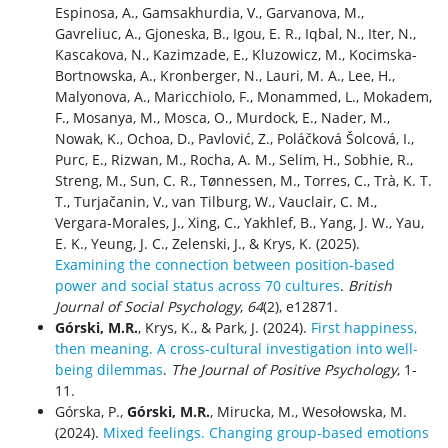
Espinosa, A., Gamsakhurdia, V., Garvanova, M.,
Gavreliuc, A., Gjoneska, B., Igou, E. R., Iqbal, N., Iter, N.,
Kascakova, N., Kazimzade, E., Kluzowicz, M., Kocimska-
Bortnowska, A., Kronberger, N., Lauri, M. A., Lee, H.,
Malyonova, A., Maricchiolo, F., Monammed, L., Mokadem,
F., Mosanya, M., Mosca, O., Murdock, E., Nader, M.,
Nowak, K., Ochoa, D., Pavlović, Z., Poláčková Šolcová, I.,
Purc, E., Rizwan, M., Rocha, A. M., Selim, H., Sobhie, R.,
Streng, M., Sun, C. R., Tønnessen, M., Torres, C., Trà, K. T.
T., Turjačanin, V., van Tilburg, W., Vauclair, C. M.,
Vergara-Morales, J., Xing, C., Yakhlef, B., Yang, J. W., Yau,
E. K., Yeung, J. C., Zelenski, J., & Krys, K. (2025).
Examining the connection between position‐based
power and social status across 70 cultures
.
British
Journal of Social Psychology
,
64
(2), e12871.
Górski, M.R.
, Krys, K., & Park, J. (2024).
First happiness,
then meaning. A cross-cultural investigation into well-
being dilemmas
.
The Journal of Positive Psychology
, 1-
11.
Górska, P.,
Górski, M.R.
, Mirucka, M., Wesołowska, M.
(2024).
Mixed feelings. Changing group-based emotions