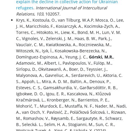
explain the decline in collective action for Ukrainian
refugees
.
International Journal of Intercultural
Relations
,
103
, 102057.
Krys, K., Kostoula, O., van Tilburg, W.A.P, Mosca, O., Lee,
J. H., Maricchiolo, F., Kosiarczyk, A., Kocimska-Zych, A.,
Torres, C., Hitokoto, H., Liew, K., Bond, M. H., Lun, V. M.
C., Vignoles, V., Zelenski, J. M., Haas, B. W., Park, J.,
Vauclair, C. M., Kwiatkowska, A., Roczniewska, M.,
Witoszek, N., Işık, İ., Kosakowska-Berezecka, N.,
Domínguez-Espinosa, A., Yeung, J. C.,
Górski, M.R.
,
Adamovic, M., Albert, I., Pavlopoulos, V., Fülöp, M.,
Sirlopu, D., Okvitawanli, A., Boer, D., Teyssier, J.,
Malyonova, A., Gavreliuc, A., Serdarevich, U., Aktoria, C.
S., Appoh, L., Mira, A. D. M., Baltin, A., Denoux, P.,
Esteves, C. S., Gamsakhurdia, V., Garðarsdóttir, R. B.,
Igbokwe, D. O., Igou, E. R., Kascakova, N., Klůzová
Kračmárová, L., Kronberger, N., Barrientos, P. E.,
Mohorić, T., Murdock, E., Mustaffa, N. F., Nader, M., Nadi,
A., van Osch, Y. Pavlović, Z., Poláčková Šolcová, I., Rizwan,
M., Romashov, V., Røysamb, E., Sargautyte, R., Schwarz,
B., Selecká. L., Selim, H. A., Stogianni, M., Sun, C. R.,
Wojtczuk-Turek, A., Xing, C. & Uchida, Y. (2024).