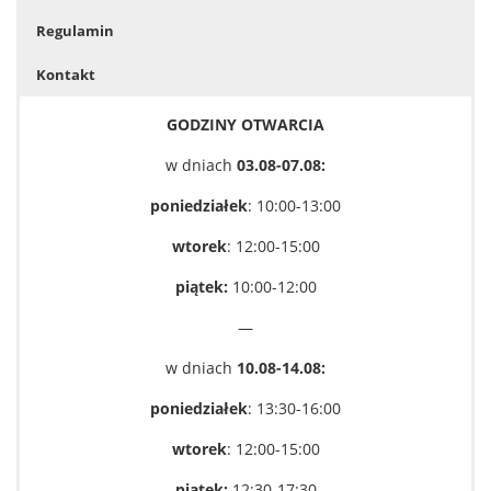
Regulamin
Laboratorium Technik Diagnostycznych
Kontakt
Fundusze i nagrody
GODZINY OTWARCIA
w dniach
03.08-07.08:
Wsparcie osób studiujących
poniedziałek
: 10
:00-13:00
Wsparcie psychologiczne oraz pomoc materialna
wtorek
: 12
:00-15:00
piątek:
10:00-12:00
Konsultacje statystyczne i metodologiczne
—
w dniach
10
.08-14.08:
Tutoring dla studentów w spektrum autyzmu
poniedziałek
: 13
:30-16:00
Dyżury nauczycieli akademickich
wtorek
: 12
:00-15:00
piątek:
12:30-17:30