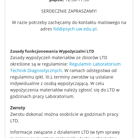
Samorząd studencki i koła naukowe
SERDECZNIE ZAPRASZAMY!
W razie potrzeby zachęcamy do kontaktu mailowego na
Psychologiczne Dni Karier 2026
adres
ltd@psych.uw.edu.pl
.
DLA DOKTORANTÓW
Zasady funkcjonowania Wypożyczalni LTD
Zasady wypożyczeń materiałów ze zbiorów LTD
Pomoc IT
określone są w regulaminie:
Regulamin Laboratorium
Technik Diagnostycznych
. W ramach odstępstwa od
regulaminu (pkt. III.), terminy zwrotów są ustalane
Biblioteka
indywidualnie z osobą wypożyczającą. W celu
wypożyczenia materiałów należy zgłosić się do LTD w
godzinach pracy Laboratorium.
Studia doktorskie w “starym trybie”
Zwroty
Zwrotu dokonać można osobiście w godzinach pracy
Kształcenie doktorantów w “nowym trybie”
LTD.
Informacje związane z działaniem LTD (w tym sprawy
DLA PRACOWNIKÓW