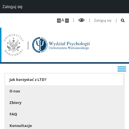
Zaloguj się
ZIP 2.0
A
Zaloguj się
O ZIP 2.0
Mentoring Studencki „Wspólny kierunek”
Pomoc IT
Jak korzystać z LTD?
Biblioteka
O nas
Zbiory
Praktyki zawodowe
FAQ
Program wymiany studenckiej
Konsultacje