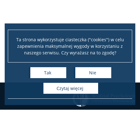
Pomoc IT
Biblioteka
Ta strona wykorzystuje ciasteczka ("cookies") w celu
zapewnienia maksymalnej wygody w korzystaniu z
naszego serwisu. Czy wyrażasz na to zgodę?
Praktyki zawodowe
Tak
Nie
Program wymiany studenckiej
czytaj więcej
Laboratorium Technik Diagnostycznych
Fundusze i nagrody
Wsparcie osób studiujących
KONTAKT
Zamówienia publiczne