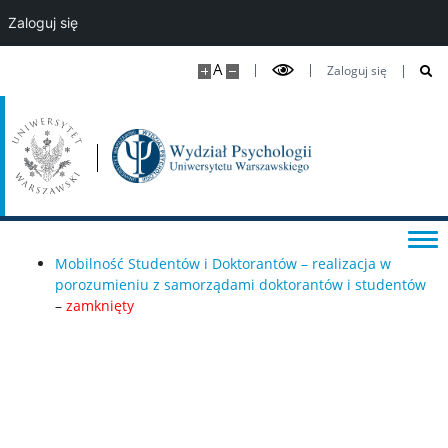
Zaloguj się
Kształcenie doktorantów
A
Zaloguj się
Studia podyplomowe i kursy
DLA STUDENTÓW
Kalendarz roku akademickiego
Mobilność Studentów i Doktorantów – realizacja w
Aktualności studenckie
porozumieniu z samorządami doktorantów i studentów
–
zamknięty
Sekretariaty studenckie
Ważne dokumenty i informacje