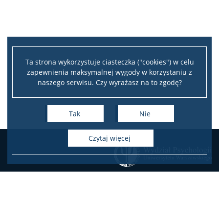
Pomoc IT
Biblioteka
Ta strona wykorzystuje ciasteczka ("cookies") w celu
zapewnienia maksymalnej wygody w korzystaniu z
naszego serwisu. Czy wyrażasz na to zgodę?
Praktyki zawodowe
Tak
Nie
Program wymiany studenckiej
czytaj więcej
Laboratorium Technik Diagnostycznych
Fundusze i nagrody
Wsparcie osób studiujących
KONTAKT
Zamówienia publiczne