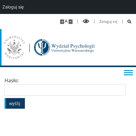
Zaloguj się
Kształcenie doktorantów
A
Zaloguj się
Studia podyplomowe i kursy
DLA STUDENTÓW
Kalendarz roku akademickiego
Hasło:
Aktualności studenckie
wyślij
Sekretariaty studenckie
Ważne dokumenty i informacje