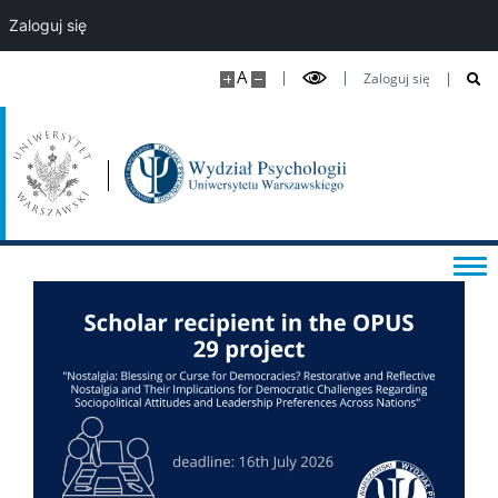
Zaloguj się
DLA STUDENTÓW
A
Zaloguj się
Kalendarz roku akademickiego
Aktualności studenckie
Sekretariaty studenckie
Ważne dokumenty i informacje
Informator studencki
Rejestracje na zajęcia