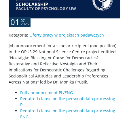
Specjalizacje
01
Nostryfikacja dyplomu
07
2026
Kategoria:
Oferty pracy w projektach badawczych
Harmonogram sesji egzaminacyjnych
Job announcement for a scholar recipient (one position)
in the OPUS 29 National Science Centre project entitled
ZIP 2.0
“Nostalgia: Blessing or Curse for Democracies?
Restorative and Reflective Nostalgia and Their
Implications for Democratic Challenges Regarding
O ZIP 2.0
Sociopolitical Attitudes and Leadership Preferences
Across Nations” led by Dr. Monika Prusik.
Mentoring Studencki „Wspólny kierunek”
Full announcement PL/ENG
Required clause on the personal data processing
PL
Pomoc IT
Required clause on the personal data processing
ENG
Biblioteka