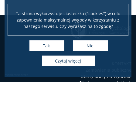
Ta strona wykorzystuje ciasteczka ("cookies") w celu
zapewnienia maksymalnej wygody w korzystaniu z
naszego serwisu. Czy wyrażasz na to zgodę?
Tak
Nie
czytaj więcej
KONTAKT
Zamówienia publiczne
Oferty pracy na Wydziale
Oferty pracy w projektach
badawczych
USOSweb
Poczta elektroniczna
Deklaracja dostępności
Facebook
Youtube
Instagram
LinkedIn