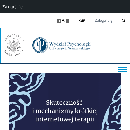
Zaloguj się
DLA DOKTORANTÓW
A
Zaloguj się
Pomoc IT
Biblioteka
Studia doktorskie w “starym trybie”
Kształcenie doktorantów w “nowym trybie”
DLA PRACOWNIKÓW
NAUKA NA WYDZIALE