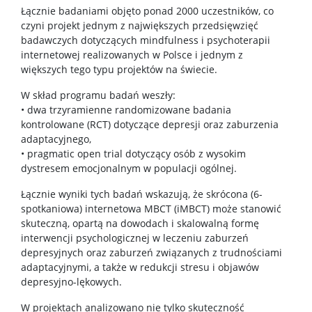
Łącznie badaniami objęto ponad 2000 uczestników, co
czyni projekt jednym z największych przedsięwzięć
MultiLab
badawczych dotyczących mindfulness i psychoterapii
internetowej realizowanych w Polsce i jednym z
większych tego typu projektów na świecie.
Laboratorium Psychofizjologii
W skład programu badań weszły:
• dwa trzyramienne randomizowane badania
Projekty badawcze
kontrolowane (RCT) dotyczące depresji oraz zaburzenia
adaptacyjnego,
• pragmatic open trial dotyczący osób z wysokim
Zespoły badawcze
dystresem emocjonalnym w populacji ogólnej.
Łącznie wyniki tych badań wskazują, że skrócona (6-
Narzędzia do popularyzacji i komunikacji nauki
spotkaniowa) internetowa MBCT (iMBCT) może stanowić
skuteczną, opartą na dowodach i skalowalną formę
interwencji psychologicznej w leczeniu zaburzeń
Poradniki
depresyjnych oraz zaburzeń związanych z trudnościami
adaptacyjnymi, a także w redukcji stresu i objawów
depresyjno-lękowych.
Raporty ze szkoleń i warsztatów
W projektach analizowano nie tylko skuteczność