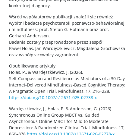
Kontakt dla mediów
konkretnej diagnozy.
Wśród współautorów publikacji znaleźli się również
Sprostowania
wybitni badacze psychoterapii poznawczo-behawioralnej
i mindfulness: prof. Stefan G. Hofmann oraz prof.
Gerhard Andersson.
Badania zostały przeprowadzone przez zespół:
Paweł Holas, Jan Wardęszkiewicz, Magdalena Grochowska
oraz współpracownicy zagraniczni.
Opublikowane artykuły:
Holas, P., & Wardęszkiewicz, J. (2026).
Self-Compassion and Resilience as Mediators of a 30-Day
Internet-Delivered Mindfulness-Based Cognitive Therapy:
A Pragmatic Open Trial. Mindfulness, 17, 216–228.
https://doi.org/10.1007/s12671-025-02738-x
Wardęszkiewicz, J., Holas, P. & Andersson, G. (2026).
Synchronous Online Group MBCT vs. Guided
Asynchronous Online MBCT for Mild to Moderate
Depression: A Randomized Clinical Trial. Mindfulness 17,
860–878
https://doi.org/10.1007/s12671-026-02778-x