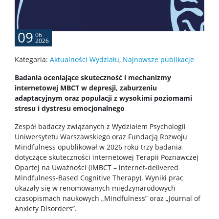
Najnowsze publikacje
09
06
Laboratoria wydziałowe
2026
Kategoria:
Aktualności Wydziału
,
Najnowsze publikacje
Centrum Diagnozy i Terapii
Badania oceniające skuteczność i mechanizmy
internetowej MBCT w depresji, zaburzeniu
Centrum Psychologii Dzieci i Młodzieży
adaptacyjnym oraz populacji z wysokimi poziomami
stresu i dystresu emocjonalnego
Centrum Zastosowań Psychologii
Zespół badaczy związanych z Wydziałem Psychologii
Uniwersytetu Warszawskiego oraz Fundacją Rozwoju
Mindfulness opublikował w 2026 roku trzy badania
Laboratorium “Niemowlęta”
dotyczące skuteczności internetowej Terapii Poznawczej
Opartej na Uważności (iMBCT – internet-delivered
Mindfulness-Based Cognitive Therapy). Wyniki prac
Laboratorium Psychologii Zwierząt
ukazały się w renomowanych międzynarodowych
czasopismach naukowych „Mindfulness” oraz „Journal of
Anxiety Disorders”.
MRI