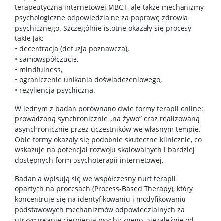
terapeutyczną internetowej MBCT, ale także mechanizmy
Wydarzenia naukowe
psychologiczne odpowiedzialne za poprawę zdrowia
psychicznego. Szczególnie istotne okazały się procesy
takie jak:
Kategoria naukowa A+
• decentracja (defuzja poznawcza),
• samowspółczucie,
• mindfulness,
WYNAJEM PRZESTRZENI
• ograniczenie unikania doświadczeniowego,
• rezyliencja psychiczna.
DLA MEDIÓW
W jednym z badań porównano dwie formy terapii online:
prowadzoną synchronicznie „na żywo” oraz realizowaną
asynchronicznie przez uczestników we własnym tempie.
Aktualności wydziałowe
Obie formy okazały się podobnie skuteczne klinicznie, co
wskazuje na potencjał rozwoju skalowalnych i bardziej
dostępnych form psychoterapii internetowej.
Inicjatywy
Badania wpisują się we współczesny nurt terapii
opartych na procesach (Process-Based Therapy), który
Władze Wydziału
koncentruje się na identyfikowaniu i modyfikowaniu
podstawowych mechanizmów odpowiedzialnych za
utrzymywanie cierpienia psychicznego, niezależnie od