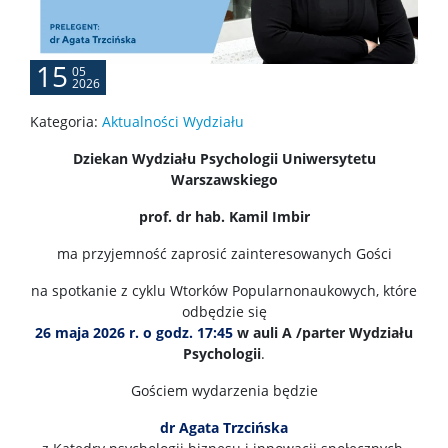
DLA DOKTORANTÓW
15
05
2026
Pomoc IT
Kategoria:
Aktualności Wydziału
Dziekan Wydziału Psychologii Uniwersytetu
Biblioteka
Warszawskiego
prof. dr hab. Kamil Imbir
Studia doktorskie w “starym trybie”
ma przyjemność zaprosić zainteresowanych Gości
Kształcenie doktorantów w “nowym trybie”
na spotkanie z cyklu Wtorków Popularnonaukowych, które
odbędzie się
26 maja 2026 r. o godz. 17:45
w auli A /parter Wydziału
DLA PRACOWNIKÓW
Psychologii
.
Gościem wydarzenia będzie
NAUKA NA WYDZIALE
dr Agata Trzcińska