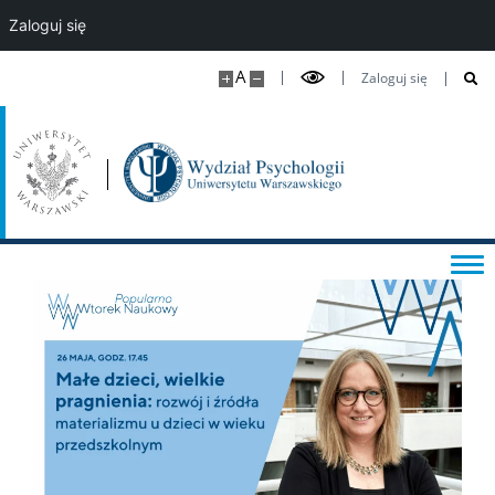
Fundusze i nagrody
Zaloguj się
Wsparcie osób studiujących
A
Zaloguj się
Wsparcie psychologiczne oraz pomoc materialna
Konsultacje statystyczne i metodologiczne
Tutoring dla studentów w spektrum autyzmu
Dyżury nauczycieli akademickich
Samorząd studencki i koła naukowe
Psychologiczne Dni Karier 2026