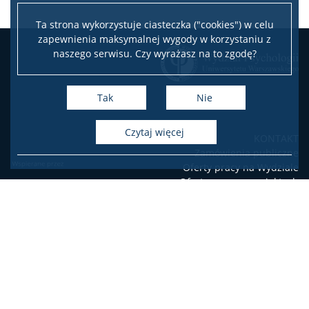
Kontakt dla mediów
Ta strona wykorzystuje ciasteczka ("cookies") w celu
zapewnienia maksymalnej wygody w korzystaniu z
naszego serwisu. Czy wyrażasz na to zgodę?
Sprostowania
Tak
Nie
czytaj więcej
KONTAKT
Zamówienia publiczne
Oferty pracy na Wydziale
Oferty pracy w projektach
badawczych
USOSweb
Poczta elektroniczna
Deklaracja dostępności
Facebook
Youtube
Instagram
LinkedIn