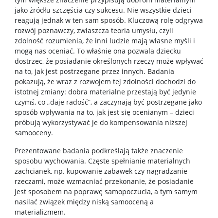
MRI
jako źródłu szczęścia czy sukcesu. Nie wszystkie dzieci
reagują jednak w ten sam sposób. Kluczową rolę odgrywa
rozwój poznawczy, zwłaszcza teoria umysłu, czyli
MultiLab
zdolność rozumienia, że inni ludzie mają własne myśli i
mogą nas oceniać. To właśnie ona pozwala dziecku
Laboratorium Psychofizjologii
dostrzec, że posiadanie określonych rzeczy może wpływać
na to, jak jest postrzegane przez innych. Badania
pokazują, że wraz z rozwojem tej zdolności dochodzi do
Projekty badawcze
istotnej zmiany: dobra materialne przestają być jedynie
czymś, co „daje radość”, a zaczynają być postrzegane jako
sposób wpływania na to, jak jest się ocenianym – dzieci
Zespoły badawcze
próbują wykorzystywać je do kompensowania niższej
samooceny.
Narzędzia do popularyzacji i komunikacji nauki
Prezentowane badania podkreślają także znaczenie
sposobu wychowania. Częste spełnianie materialnych
zachcianek, np. kupowanie zabawek czy nagradzanie
Poradniki
rzeczami, może wzmacniać przekonanie, że posiadanie
jest sposobem na poprawę samopoczucia, a tym samym
nasilać związek między niską samooceną a
Raporty ze szkoleń i warsztatów
materializmem.