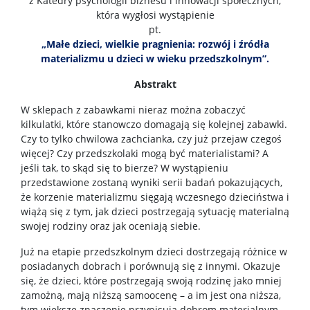
z Katedry psychologii biznesu i innowacji społecznych,
która wygłosi wystąpienie
Najnowsze publikacje
pt.
„Małe dzieci, wielkie pragnienia: rozwój i źródła
Laboratoria wydziałowe
materializmu u dzieci w wieku przedszkolnym”.
Abstrakt
Centrum Diagnozy i Terapii
W sklepach z zabawkami nieraz można zobaczyć
kilkulatki, które stanowczo domagają się kolejnej zabawki.
Czy to tylko chwilowa zachcianka, czy już przejaw czegoś
Centrum Psychologii Dzieci i Młodzieży
więcej? Czy przedszkolaki mogą być materialistami? A
jeśli tak, to skąd się to bierze? W wystąpieniu
przedstawione zostaną wyniki serii badań pokazujących,
Centrum Zastosowań Psychologii
że korzenie materializmu sięgają wczesnego dzieciństwa i
wiążą się z tym, jak dzieci postrzegają sytuację materialną
swojej rodziny oraz jak oceniają siebie.
Laboratorium “Niemowlęta”
Już na etapie przedszkolnym dzieci dostrzegają różnice w
posiadanych dobrach i porównują się z innymi. Okazuje
Laboratorium Psychologii Zwierząt
się, że dzieci, które postrzegają swoją rodzinę jako mniej
zamożną, mają niższą samoocenę – a im jest ona niższa,
tym większe znaczenie przypisują dobrom materialnym