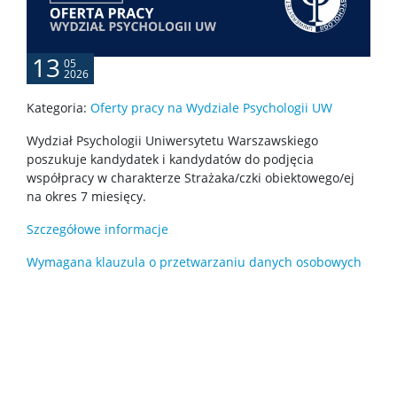
Specjalizacje
13
05
2026
Nostryfikacja dyplomu
Kategoria:
Oferty pracy na Wydziale Psychologii UW
Wydział Psychologii Uniwersytetu Warszawskiego
poszukuje kandydatek i kandydatów do podjęcia
Harmonogram sesji egzaminacyjnych
współpracy w charakterze Strażaka/czki obiektowego/ej
na okres 7 miesięcy.
ZIP 2.0
Szczegółowe informacje
Wymagana klauzula o przetwarzaniu danych osobowych
O ZIP 2.0
Mentoring Studencki „Wspólny kierunek”
Pomoc IT