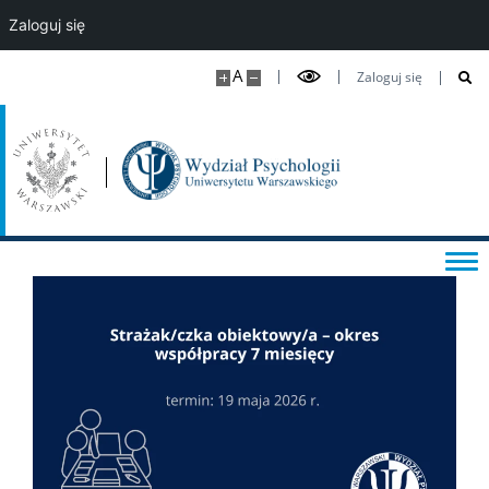
Studia podyplomowe i kursy
Zaloguj się
A
Zaloguj się
DLA STUDENTÓW
Kalendarz roku akademickiego
Aktualności studenckie
Sekretariaty studenckie
Ważne dokumenty i informacje
Informator studencki
Rejestracje na zajęcia