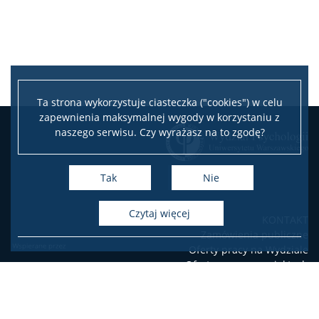
Biblioteka
Praktyki zawodowe
Ta strona wykorzystuje ciasteczka ("cookies") w celu
Program wymiany studenckiej
zapewnienia maksymalnej wygody w korzystaniu z
naszego serwisu. Czy wyrażasz na to zgodę?
Laboratorium Technik Diagnostycznych
Tak
Nie
Fundusze i nagrody
czytaj więcej
KONTAKT
Zamówienia publiczne
Wsparcie osób studiujących
Oferty pracy na Wydziale
Oferty pracy w projektach
badawczych
Wsparcie psychologiczne oraz pomoc materialna
USOSweb
Poczta elektroniczna