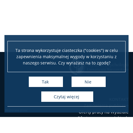
Biblioteka
Praktyki zawodowe
Program wymiany studenckiej
Ta strona wykorzystuje ciasteczka ("cookies") w celu
zapewnienia maksymalnej wygody w korzystaniu z
Laboratorium Technik Diagnostycznych
naszego serwisu. Czy wyrażasz na to zgodę?
Fundusze i nagrody
Tak
Nie
Wsparcie osób studiujących
czytaj więcej
KONTAKT
Zamówienia publiczne
Oferty pracy na Wydziale
Wsparcie psychologiczne oraz pomoc materialna
Oferty pracy w projektach
badawczych
USOSweb
Konsultacje statystyczne i metodologiczne