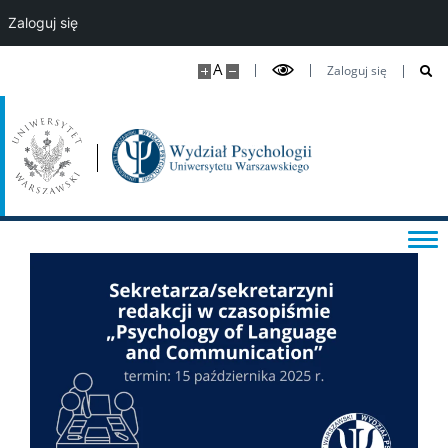
Zaloguj się
DLA STUDENTÓW
A
Zaloguj się
Kalendarz roku akademickiego
Aktualności studenckie
Sekretariaty studenckie
Ważne dokumenty i informacje
Informator studencki
Rejestracje na zajęcia